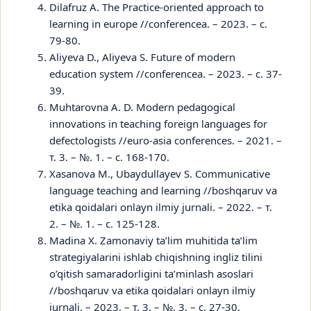
Dilafruz A. The Practice-oriented approach to
learning in europe //conferencea. – 2023. – с.
79-80.
Aliyeva D., Aliyeva S. Future of modern
education system //conferencea. – 2023. – с. 37-
39.
Muhtarovna A. D. Modern pedagogical
innovations in teaching foreign languages for
defectologists //euro-asia conferences. – 2021. –
т. 3. – №. 1. – с. 168-170.
Xasanova M., Ubaydullayev S. Communicative
language teaching and learning //boshqaruv va
etika qoidalari onlayn ilmiy jurnali. – 2022. – т.
2. – №. 1. – с. 125-128.
Madina X. Zamonaviy ta’lim muhitida ta’lim
strategiyalarini ishlab chiqishning ingliz tilini
o’qitish samaradorligini ta’minlash asoslari
//boshqaruv va etika qoidalari onlayn ilmiy
jurnali. – 2023. – т. 3. – №. 3. – с. 27-30.