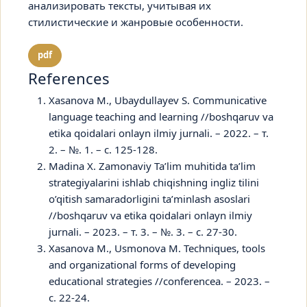
анализировать тексты, учитывая их
стилистические и жанровые особенности.
pdf
References
Xasanova M., Ubaydullayev S. Communicative
language teaching and learning //boshqaruv va
etika qoidalari onlayn ilmiy jurnali. – 2022. – т.
2. – №. 1. – с. 125-128.
Madina X. Zamonaviy Ta’lim muhitida ta’lim
strategiyalarini ishlab chiqishning ingliz tilini
o’qitish samaradorligini ta’minlash asoslari
//boshqaruv va etika qoidalari onlayn ilmiy
jurnali. – 2023. – т. 3. – №. 3. – с. 27-30.
Xasanova M., Usmonova M. Techniques, tools
and organizational forms of developing
educational strategies //conferencea. – 2023. –
с. 22-24.